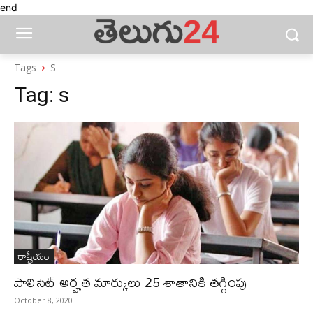
end
Tags
S
Tag:
s
రాష్ట్రీయం
పాలిసెట్‌ అర్హత మార్కులు 25 శాతానికి తగ్గింపు
October 8, 2020