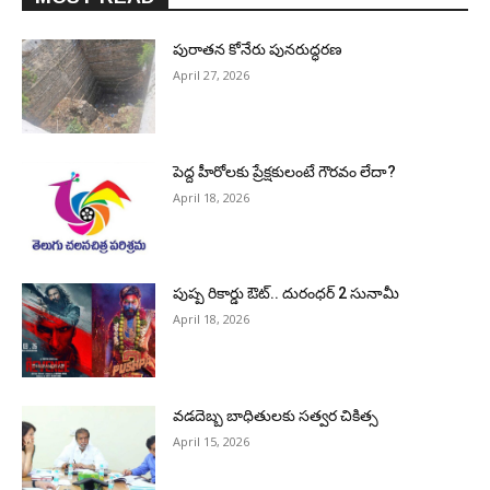
పురాత‌న కోనేరు పున‌రుద్ధ‌ర‌ణ
April 27, 2026
పెద్ద హీరోల‌కు ప్రేక్ష‌కులంటే గౌర‌వం లేదా?
April 18, 2026
పుష్ప రికార్డు ఔట్‌.. దురంధ‌ర్ 2 సునామీ
April 18, 2026
వడదెబ్బ బాధితులకు సత్వర చికిత్స
April 15, 2026