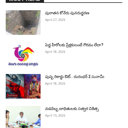
పురాత‌న కోనేరు పున‌రుద్ధ‌ర‌ణ
April 27, 2026
పెద్ద హీరోల‌కు ప్రేక్ష‌కులంటే గౌర‌వం లేదా?
April 18, 2026
పుష్ప రికార్డు ఔట్‌.. దురంధ‌ర్ 2 సునామీ
April 18, 2026
వడదెబ్బ బాధితులకు సత్వర చికిత్స
April 15, 2026