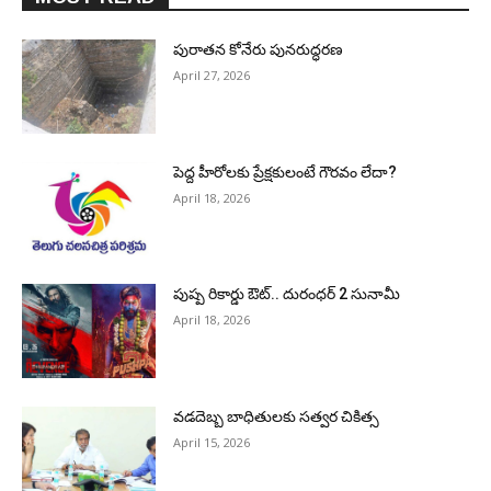
పురాత‌న కోనేరు పున‌రుద్ధ‌ర‌ణ
April 27, 2026
పెద్ద హీరోల‌కు ప్రేక్ష‌కులంటే గౌర‌వం లేదా?
April 18, 2026
పుష్ప రికార్డు ఔట్‌.. దురంధ‌ర్ 2 సునామీ
April 18, 2026
వడదెబ్బ బాధితులకు సత్వర చికిత్స
April 15, 2026