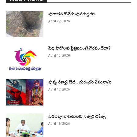
పురాత‌న కోనేరు పున‌రుద్ధ‌ర‌ణ
April 27, 2026
పెద్ద హీరోల‌కు ప్రేక్ష‌కులంటే గౌర‌వం లేదా?
April 18, 2026
పుష్ప రికార్డు ఔట్‌.. దురంధ‌ర్ 2 సునామీ
April 18, 2026
వడదెబ్బ బాధితులకు సత్వర చికిత్స
April 15, 2026