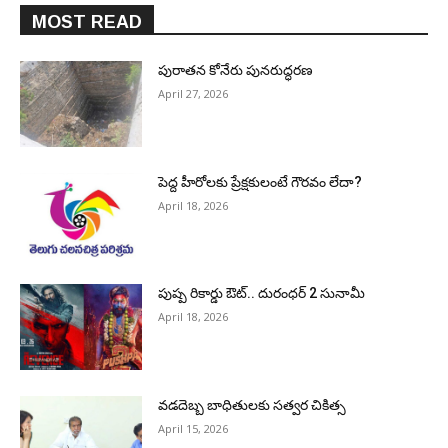
MOST READ
పురాత‌న కోనేరు పున‌రుద్ధ‌ర‌ణ
April 27, 2026
పెద్ద హీరోల‌కు ప్రేక్ష‌కులంటే గౌర‌వం లేదా?
April 18, 2026
పుష్ప రికార్డు ఔట్‌.. దురంధ‌ర్ 2 సునామీ
April 18, 2026
వడదెబ్బ బాధితులకు సత్వర చికిత్స
April 15, 2026