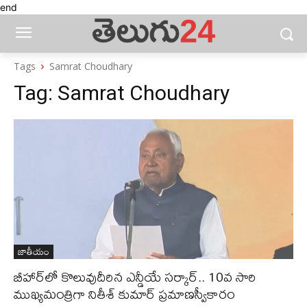
end
Tags
Samrat Choudhary
Tag:
Samrat Choudhary
జాతీయం
బీహార్‌లో కొలువుదీరిన ఎన్డీయే సర్కార్‌.. 10వ సారి
ముఖ్యమంత్రిగా నితీశ్‌ కుమార్‌ ప్రమాణస్వీకారం