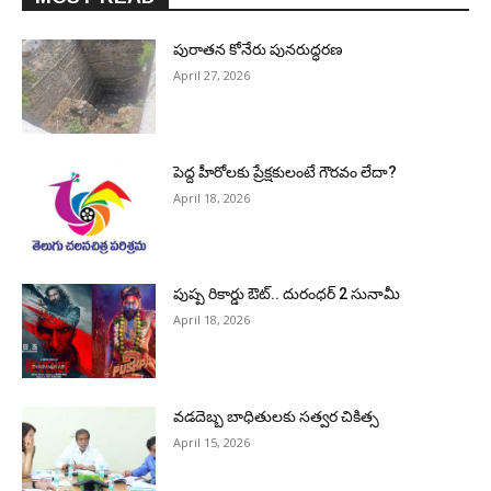
పురాత‌న కోనేరు పున‌రుద్ధ‌ర‌ణ
April 27, 2026
పెద్ద హీరోల‌కు ప్రేక్ష‌కులంటే గౌర‌వం లేదా?
April 18, 2026
పుష్ప రికార్డు ఔట్‌.. దురంధ‌ర్ 2 సునామీ
April 18, 2026
వడదెబ్బ బాధితులకు సత్వర చికిత్స
April 15, 2026