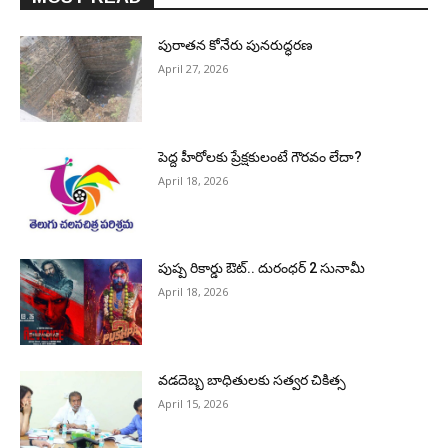
పురాత‌న కోనేరు పున‌రుద్ధ‌ర‌ణ
April 27, 2026
పెద్ద హీరోల‌కు ప్రేక్ష‌కులంటే గౌర‌వం లేదా?
April 18, 2026
పుష్ప రికార్డు ఔట్‌.. దురంధ‌ర్ 2 సునామీ
April 18, 2026
వడదెబ్బ బాధితులకు సత్వర చికిత్స
April 15, 2026