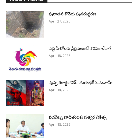
పురాత‌న కోనేరు పున‌రుద్ధ‌ర‌ణ
April 27, 2026
పెద్ద హీరోల‌కు ప్రేక్ష‌కులంటే గౌర‌వం లేదా?
April 18, 2026
పుష్ప రికార్డు ఔట్‌.. దురంధ‌ర్ 2 సునామీ
April 18, 2026
వడదెబ్బ బాధితులకు సత్వర చికిత్స
April 15, 2026