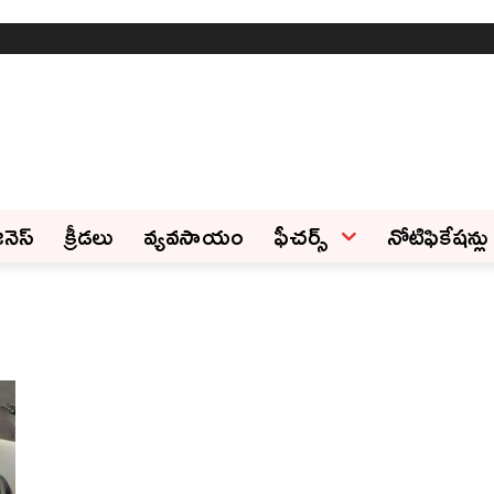
ినెస్‌
క్రీడలు
వ్యవసాయం
ఫీచ‌ర్స్ ‌
నోటిఫికేషన్లు