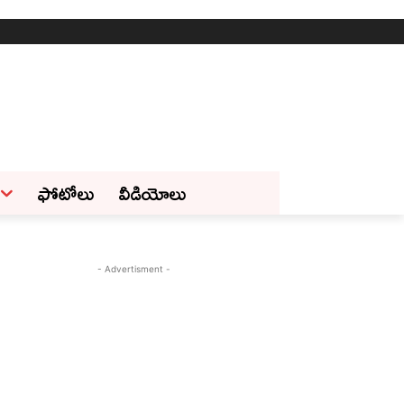
ఫోటోలు
వీడియోలు
- Advertisment -