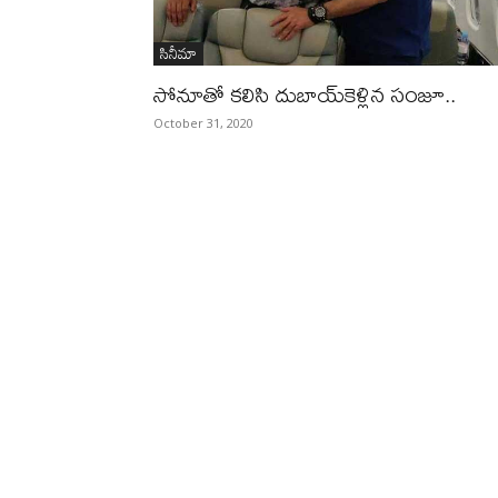
సినీమా
సోనూతో కలిసి దుబాయ్‌కెళ్లిన సంజూ..
October 31, 2020