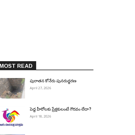
MOST READ
పురాత‌న కోనేరు పున‌రుద్ధ‌ర‌ణ
April 27, 2026
పెద్ద హీరోల‌కు ప్రేక్ష‌కులంటే గౌర‌వం లేదా?
April 18, 2026