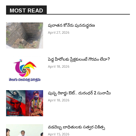
MOST READ
పురాత‌న కోనేరు పున‌రుద్ధ‌ర‌ణ
April 27, 2026
పెద్ద హీరోల‌కు ప్రేక్ష‌కులంటే గౌర‌వం లేదా?
April 18, 2026
పుష్ప రికార్డు ఔట్‌.. దురంధ‌ర్ 2 సునామీ
April 18, 2026
వడదెబ్బ బాధితులకు సత్వర చికిత్స
April 15, 2026