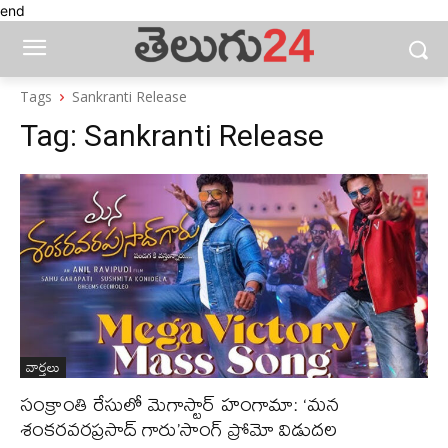
end
Tags
Sankranti Release
Tag:
Sankranti Release
వార్తలు
సంక్రాంతి రేసులో మెగాస్టార్ హంగామా: ‘మన
శంకరవరప్రసాద్ గారు’సాంగ్ ప్రోమో విడుదల