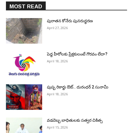
MOST READ
పురాత‌న కోనేరు పున‌రుద్ధ‌ర‌ణ
April 27, 2026
పెద్ద హీరోల‌కు ప్రేక్ష‌కులంటే గౌర‌వం లేదా?
April 18, 2026
పుష్ప రికార్డు ఔట్‌.. దురంధ‌ర్ 2 సునామీ
April 18, 2026
వడదెబ్బ బాధితులకు సత్వర చికిత్స
April 15, 2026