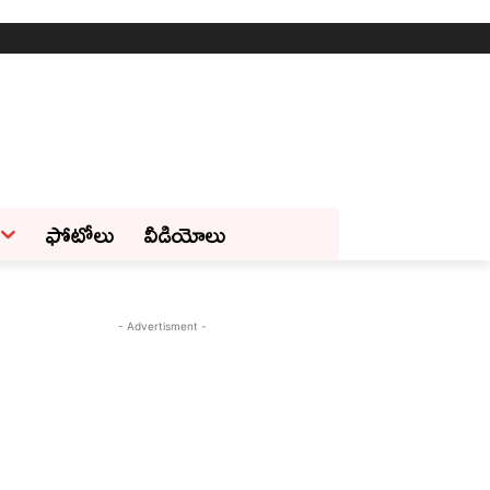
ఫోటోలు
వీడియోలు
- Advertisment -