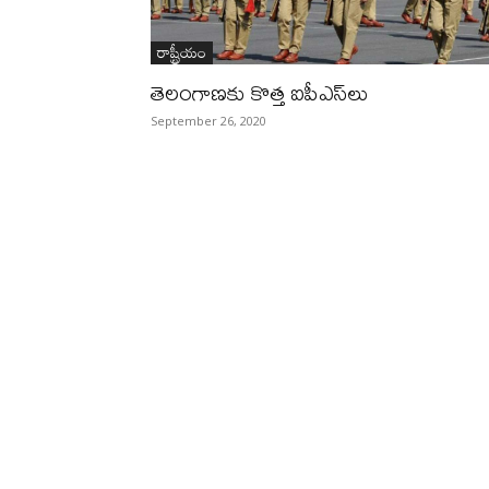
రాష్ట్రీయం
తెలంగాణకు కొత్త ఐపీఎస్‌లు
September 26, 2020