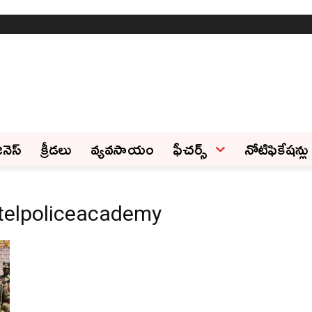
ినెస్‌
క్రీడలు
వ్యవసాయం
ఫీచ‌ర్స్ ‌
నోటిఫికేషన్లు
atelpoliceacademy