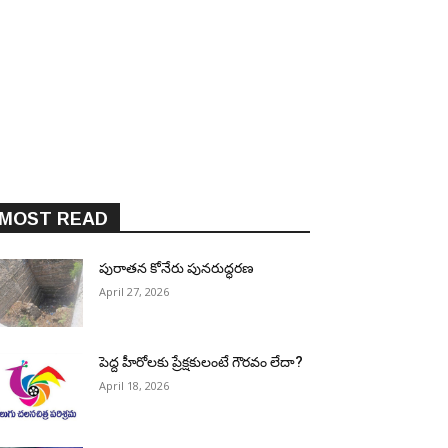
MOST READ
పురాత‌న కోనేరు పున‌రుద్ధ‌ర‌ణ
April 27, 2026
పెద్ద హీరోల‌కు ప్రేక్ష‌కులంటే గౌర‌వం లేదా?
April 18, 2026