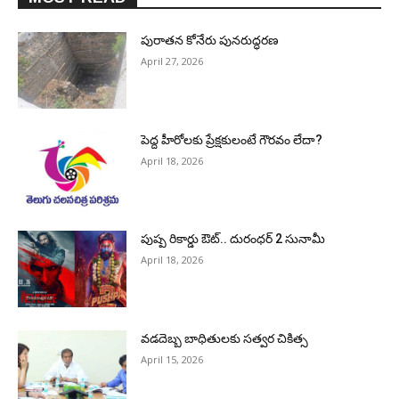
పురాత‌న కోనేరు పున‌రుద్ధ‌ర‌ణ
April 27, 2026
పెద్ద హీరోల‌కు ప్రేక్ష‌కులంటే గౌర‌వం లేదా?
April 18, 2026
పుష్ప రికార్డు ఔట్‌.. దురంధ‌ర్ 2 సునామీ
April 18, 2026
వడదెబ్బ బాధితులకు సత్వర చికిత్స
April 15, 2026