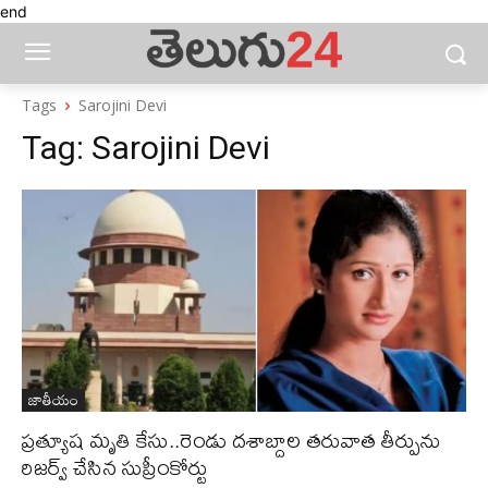
end
Tags
Sarojini Devi
Tag:
Sarojini Devi
జాతీయం
ప్రత్యూష మృతి కేసు..రెండు దశాబ్దాల తరువాత తీర్పును
రిజర్వ్ చేసిన సుప్రీంకోర్టు