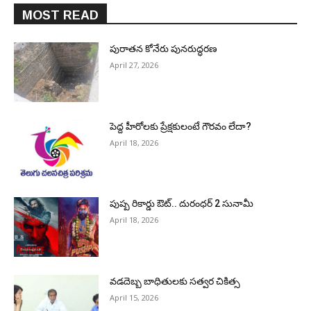
MOST READ
పురాత‌న కోనేరు పున‌రుద్ధ‌ర‌ణ
April 27, 2026
పెద్ద హీరోల‌కు ప్రేక్ష‌కులంటే గౌర‌వం లేదా?
April 18, 2026
పుష్ప రికార్డు ఔట్‌.. దురంధ‌ర్ 2 సునామీ
April 18, 2026
వడదెబ్బ బాధితులకు సత్వర చికిత్స
April 15, 2026