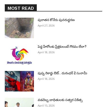
MOST READ
పురాత‌న కోనేరు పున‌రుద్ధ‌ర‌ణ
April 27, 2026
పెద్ద హీరోల‌కు ప్రేక్ష‌కులంటే గౌర‌వం లేదా?
April 18, 2026
పుష్ప రికార్డు ఔట్‌.. దురంధ‌ర్ 2 సునామీ
April 18, 2026
వడదెబ్బ బాధితులకు సత్వర చికిత్స
April 15, 2026