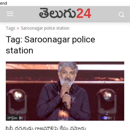
end
Tags
Saroonagar police station
Tag:
Saroonagar police
station
వార్తలు
సినీ దర్శకుడు రాజమౌళిపై కేసు నమోదు