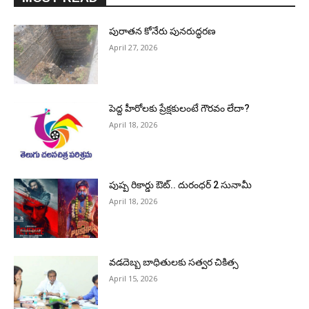
పురాత‌న కోనేరు పున‌రుద్ధ‌ర‌ణ
April 27, 2026
పెద్ద హీరోల‌కు ప్రేక్ష‌కులంటే గౌర‌వం లేదా?
April 18, 2026
పుష్ప రికార్డు ఔట్‌.. దురంధ‌ర్ 2 సునామీ
April 18, 2026
వడదెబ్బ బాధితులకు సత్వర చికిత్స
April 15, 2026