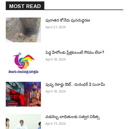
MOST READ
పురాత‌న కోనేరు పున‌రుద్ధ‌ర‌ణ
April 27, 2026
పెద్ద హీరోల‌కు ప్రేక్ష‌కులంటే గౌర‌వం లేదా?
April 18, 2026
పుష్ప రికార్డు ఔట్‌.. దురంధ‌ర్ 2 సునామీ
April 18, 2026
వడదెబ్బ బాధితులకు సత్వర చికిత్స
April 15, 2026