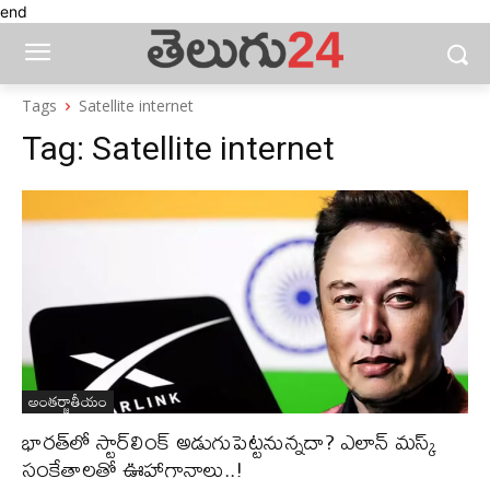
end
Tags
Satellite internet
Tag:
Satellite internet
అంతర్జాతీయం
భారత్‌లో స్టార్‌లింక్ అడుగుపెట్టనున్నదా? ఎలాన్ మస్క్
సంకేతాలతో ఊహాగానాలు..!