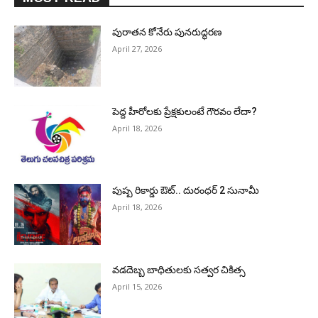
పురాత‌న కోనేరు పున‌రుద్ధ‌ర‌ణ
April 27, 2026
పెద్ద హీరోల‌కు ప్రేక్ష‌కులంటే గౌర‌వం లేదా?
April 18, 2026
పుష్ప రికార్డు ఔట్‌.. దురంధ‌ర్ 2 సునామీ
April 18, 2026
వడదెబ్బ బాధితులకు సత్వర చికిత్స
April 15, 2026