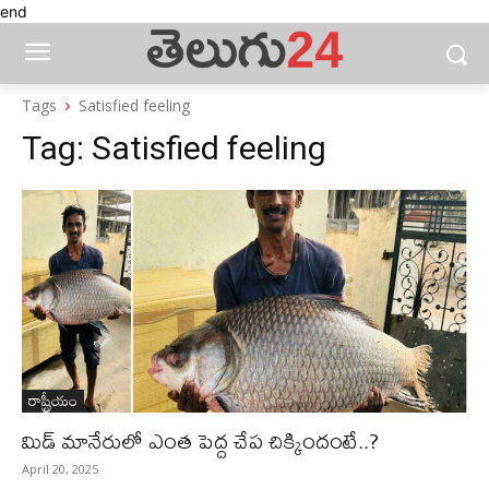
end
Tags
Satisfied feeling
Tag:
Satisfied feeling
రాష్ట్రీయం
మిడ్ మానేరులో ఎంత పెద్ద చేప చిక్కిందంటే..?
April 20, 2025