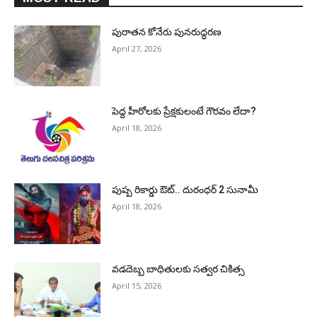
పురాత‌న కోనేరు పున‌రుద్ధ‌ర‌ణ
April 27, 2026
పెద్ద హీరోల‌కు ప్రేక్ష‌కులంటే గౌర‌వం లేదా?
April 18, 2026
పుష్ప రికార్డు ఔట్‌.. దురంధ‌ర్ 2 సునామీ
April 18, 2026
వడదెబ్బ బాధితులకు సత్వర చికిత్స
April 15, 2026