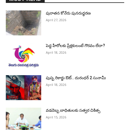
పురాత‌న కోనేరు పున‌రుద్ధ‌ర‌ణ
April 27, 2026
పెద్ద హీరోల‌కు ప్రేక్ష‌కులంటే గౌర‌వం లేదా?
April 18, 2026
పుష్ప రికార్డు ఔట్‌.. దురంధ‌ర్ 2 సునామీ
April 18, 2026
వడదెబ్బ బాధితులకు సత్వర చికిత్స
April 15, 2026