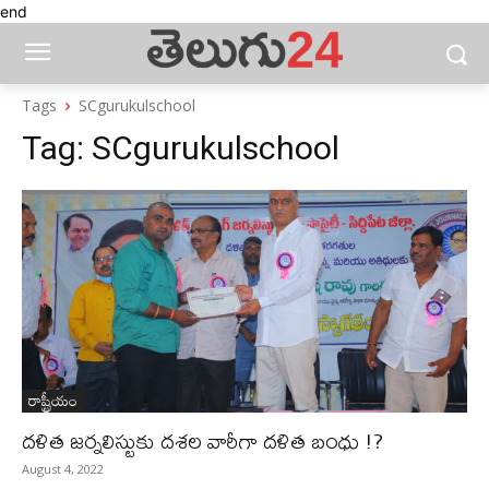
end
Tags
SCgurukulschool
Tag:
SCgurukulschool
రాష్ట్రీయం
దళిత జర్నలిస్టుకు దశల వారీగా దళిత బంధు !?
August 4, 2022