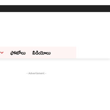
ఫోటోలు
వీడియోలు
- Advertisment -