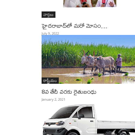
వార్తలు
హైదరాబాద్‌లో మరో మోసం…
July 9, 2022
రాష్ట్రీయం
8వ తేదీ వరకు రైతుబంధు
January 2, 2021