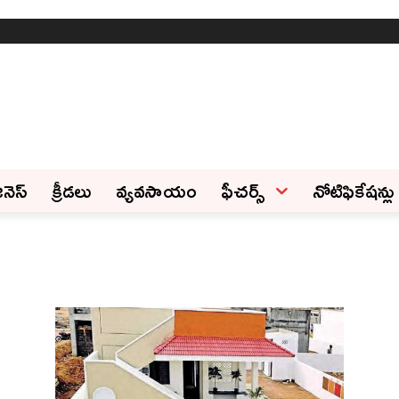
ినెస్‌
క్రీడలు
వ్యవసాయం
ఫీచ‌ర్స్ ‌
నోటిఫికేషన్లు