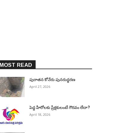
MOST READ
పురాత‌న కోనేరు పున‌రుద్ధ‌ర‌ణ
April 27, 2026
పెద్ద హీరోల‌కు ప్రేక్ష‌కులంటే గౌర‌వం లేదా?
April 18, 2026