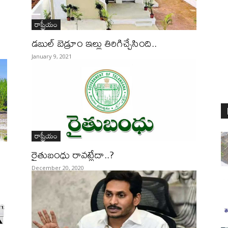
రాష్ట్రీయం
డబుల్‌ బెడ్రూం ఇల్లు తిరిగిచ్చేసింది..
January 9, 2021
రాష్ట్రీయం
రైతుబంధు రావట్లేదా..?
December 20, 2020