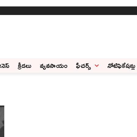
ినెస్‌
క్రీడలు
వ్యవసాయం
ఫీచ‌ర్స్ ‌
నోటిఫికేషన్లు