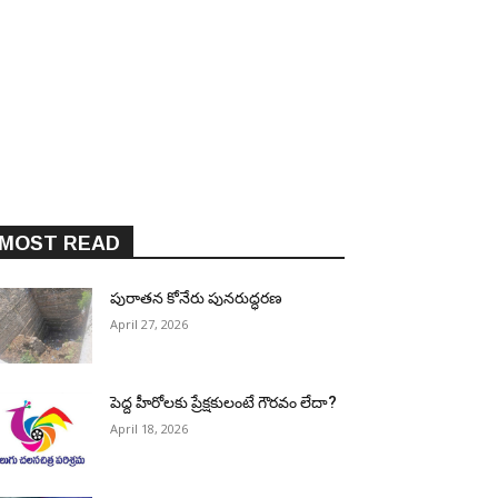
MOST READ
పురాత‌న కోనేరు పున‌రుద్ధ‌ర‌ణ
April 27, 2026
పెద్ద హీరోల‌కు ప్రేక్ష‌కులంటే గౌర‌వం లేదా?
April 18, 2026