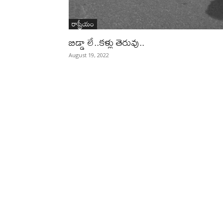
రాష్ట్రీయం
బిడ్డా లే..కళ్లు తెరువు..
August 19, 2022