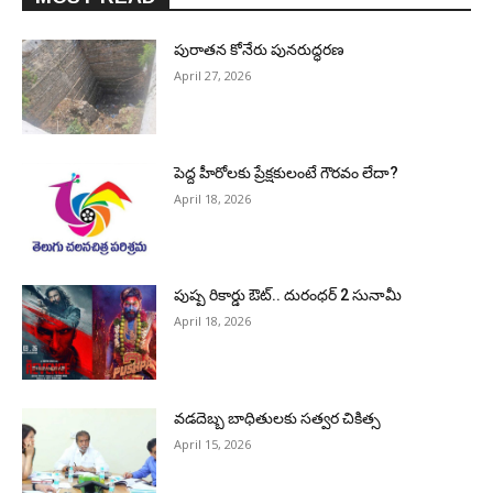
పురాత‌న కోనేరు పున‌రుద్ధ‌ర‌ణ
April 27, 2026
పెద్ద హీరోల‌కు ప్రేక్ష‌కులంటే గౌర‌వం లేదా?
April 18, 2026
పుష్ప రికార్డు ఔట్‌.. దురంధ‌ర్ 2 సునామీ
April 18, 2026
వడదెబ్బ బాధితులకు సత్వర చికిత్స
April 15, 2026