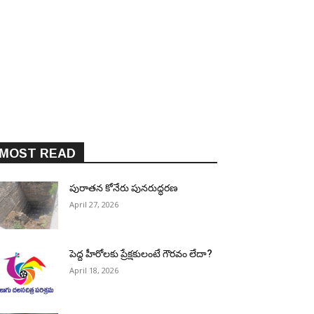
MOST READ
పురాత‌న కోనేరు పున‌రుద్ధ‌ర‌ణ
April 27, 2026
పెద్ద హీరోల‌కు ప్రేక్ష‌కులంటే గౌర‌వం లేదా?
April 18, 2026