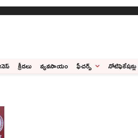
ినెస్‌
క్రీడలు
వ్యవసాయం
ఫీచ‌ర్స్ ‌
నోటిఫికేషన్లు