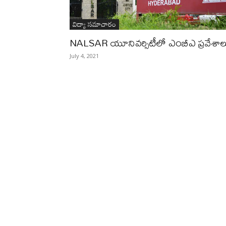
విద్యా సమాచారం
NALSAR యూనివర్సిటీలో ఎంబీఎ ప్రవేశాల
July 4, 2021