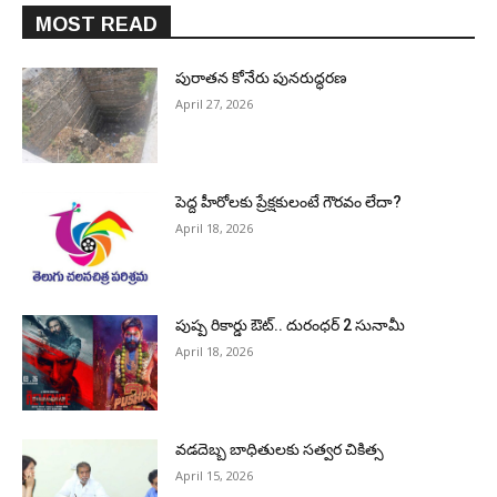
MOST READ
పురాత‌న కోనేరు పున‌రుద్ధ‌ర‌ణ
April 27, 2026
పెద్ద హీరోల‌కు ప్రేక్ష‌కులంటే గౌర‌వం లేదా?
April 18, 2026
పుష్ప రికార్డు ఔట్‌.. దురంధ‌ర్ 2 సునామీ
April 18, 2026
వడదెబ్బ బాధితులకు సత్వర చికిత్స
April 15, 2026