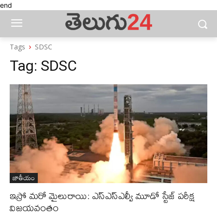
end
Tags
SDSC
Tag:
SDSC
జాతీయం
ఇస్రో మరో మైలురాయి: ఎస్‌ఎస్‌ఎల్వీ మూడో స్టేజ్‌ పరీక్ష
విజయవంతం