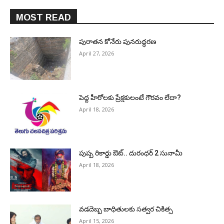
MOST READ
పురాత‌న కోనేరు పున‌రుద్ధ‌ర‌ణ
April 27, 2026
పెద్ద హీరోల‌కు ప్రేక్ష‌కులంటే గౌర‌వం లేదా?
April 18, 2026
పుష్ప రికార్డు ఔట్‌.. దురంధ‌ర్ 2 సునామీ
April 18, 2026
వడదెబ్బ బాధితులకు సత్వర చికిత్స
April 15, 2026