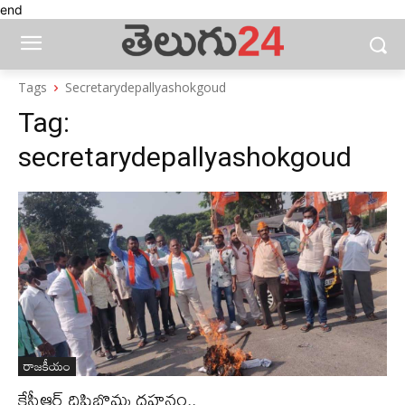
end
Tags
Secretarydepallyashokgoud
Tag:
secretarydepallyashokgoud
రాజకీయం
కేసీఆర్ దిష్టిబొమ్మ దహనం..