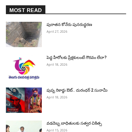
MOST READ
పురాత‌న కోనేరు పున‌రుద్ధ‌ర‌ణ
April 27, 2026
పెద్ద హీరోల‌కు ప్రేక్ష‌కులంటే గౌర‌వం లేదా?
April 18, 2026
పుష్ప రికార్డు ఔట్‌.. దురంధ‌ర్ 2 సునామీ
April 18, 2026
వడదెబ్బ బాధితులకు సత్వర చికిత్స
April 15, 2026