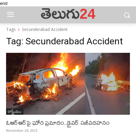
end
Tags
Secunderabad Accident
Tag:
Secunderabad Accident
రాష్ట్రీయం
ఓఆర్‌ఆర్‌పై ఘోర ప్రమాదం..డ్రైవర్ సజీవదహనం
November 24, 2025