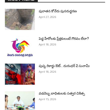
పురాత‌న కోనేరు పున‌రుద్ధ‌ర‌ణ
April 27, 2026
పెద్ద హీరోల‌కు ప్రేక్ష‌కులంటే గౌర‌వం లేదా?
April 18, 2026
పుష్ప రికార్డు ఔట్‌.. దురంధ‌ర్ 2 సునామీ
April 18, 2026
వడదెబ్బ బాధితులకు సత్వర చికిత్స
April 15, 2026