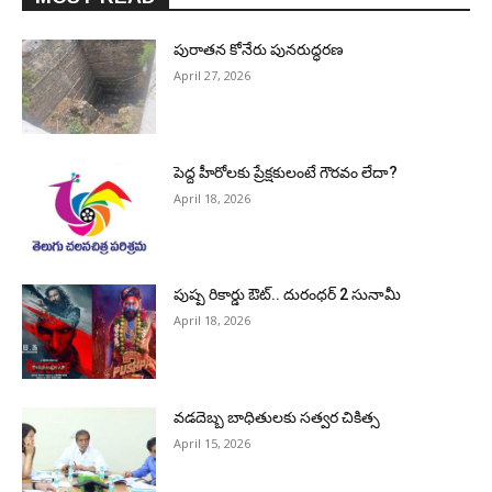
పురాత‌న కోనేరు పున‌రుద్ధ‌ర‌ణ
April 27, 2026
పెద్ద హీరోల‌కు ప్రేక్ష‌కులంటే గౌర‌వం లేదా?
April 18, 2026
పుష్ప రికార్డు ఔట్‌.. దురంధ‌ర్ 2 సునామీ
April 18, 2026
వడదెబ్బ బాధితులకు సత్వర చికిత్స
April 15, 2026