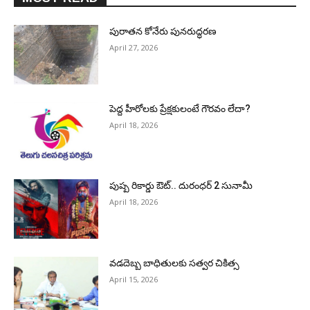
పురాత‌న కోనేరు పున‌రుద్ధ‌ర‌ణ
April 27, 2026
పెద్ద హీరోల‌కు ప్రేక్ష‌కులంటే గౌర‌వం లేదా?
April 18, 2026
పుష్ప రికార్డు ఔట్‌.. దురంధ‌ర్ 2 సునామీ
April 18, 2026
వడదెబ్బ బాధితులకు సత్వర చికిత్స
April 15, 2026