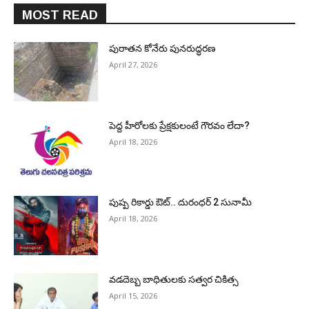
MOST READ
పురాత‌న కోనేరు పున‌రుద్ధ‌ర‌ణ
April 27, 2026
పెద్ద హీరోల‌కు ప్రేక్ష‌కులంటే గౌర‌వం లేదా?
April 18, 2026
పుష్ప రికార్డు ఔట్‌.. దురంధ‌ర్ 2 సునామీ
April 18, 2026
వడదెబ్బ బాధితులకు సత్వర చికిత్స
April 15, 2026