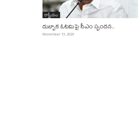
రాష్ట్రీయం
దుబ్బాక ఓటమిపై సీఎం స్పందన..
November 13, 2020