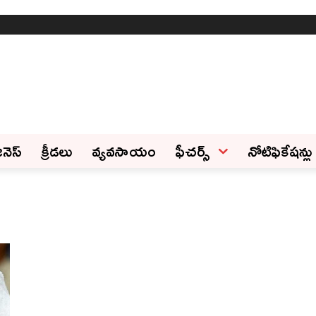
ినెస్‌
క్రీడలు
వ్యవసాయం
ఫీచ‌ర్స్ ‌
నోటిఫికేషన్లు