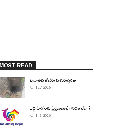
MOST READ
పురాత‌న కోనేరు పున‌రుద్ధ‌ర‌ణ
April 27, 2026
పెద్ద హీరోల‌కు ప్రేక్ష‌కులంటే గౌర‌వం లేదా?
April 18, 2026