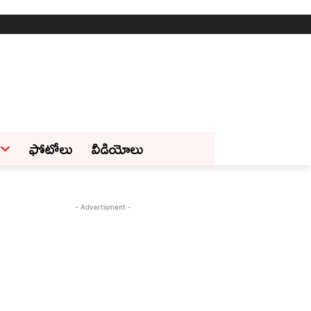
ఫోటోలు
వీడియోలు
- Advertisment -