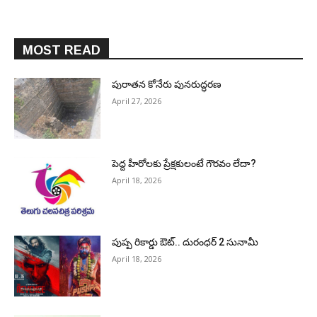
MOST READ
పురాత‌న కోనేరు పున‌రుద్ధ‌ర‌ణ
April 27, 2026
పెద్ద హీరోల‌కు ప్రేక్ష‌కులంటే గౌర‌వం లేదా?
April 18, 2026
పుష్ప రికార్డు ఔట్‌.. దురంధ‌ర్ 2 సునామీ
April 18, 2026