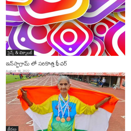
సైన్స్‌ & టెక్నాలజీ
ఇన్‌స్టాగ్రామ్‌ లో సరికొత్త ఫీచర్‌
August 18, 2022
క్రీడలు