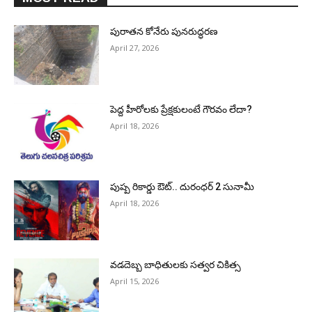
పురాత‌న కోనేరు పున‌రుద్ధ‌ర‌ణ
April 27, 2026
పెద్ద హీరోల‌కు ప్రేక్ష‌కులంటే గౌర‌వం లేదా?
April 18, 2026
పుష్ప రికార్డు ఔట్‌.. దురంధ‌ర్ 2 సునామీ
April 18, 2026
వడదెబ్బ బాధితులకు సత్వర చికిత్స
April 15, 2026