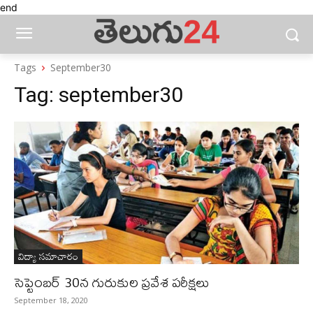
end
Tags
September30
Tag:
september30
విద్యా సమాచారం
సెప్టెంబర్‌ 30న గురుకుల ప్రవేశ పరీక్షలు
September 18, 2020