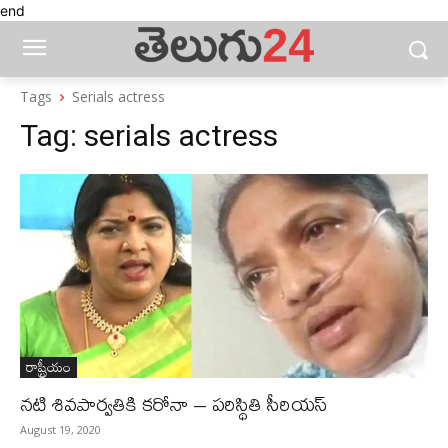
end
Tags
Serials actress
Tag:
serials actress
రాష్ట్రీయం
నటి శివపార్వతికి కరోనా – పరిస్థితి సీరియస్‌
August 19, 2020