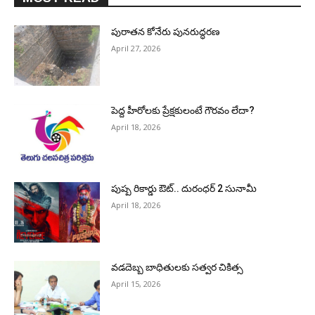
పురాత‌న కోనేరు పున‌రుద్ధ‌ర‌ణ
April 27, 2026
పెద్ద హీరోల‌కు ప్రేక్ష‌కులంటే గౌర‌వం లేదా?
April 18, 2026
పుష్ప రికార్డు ఔట్‌.. దురంధ‌ర్ 2 సునామీ
April 18, 2026
వడదెబ్బ బాధితులకు సత్వర చికిత్స
April 15, 2026