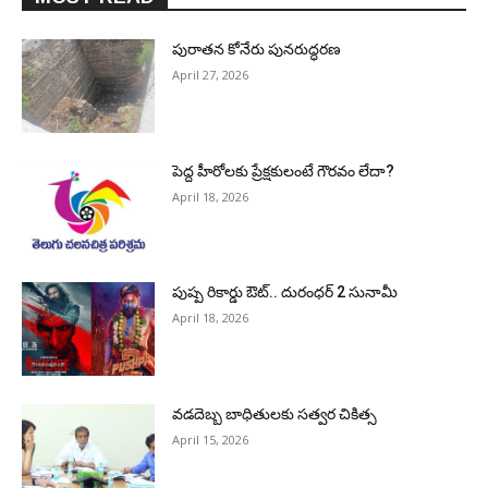
పురాత‌న కోనేరు పున‌రుద్ధ‌ర‌ణ
April 27, 2026
పెద్ద హీరోల‌కు ప్రేక్ష‌కులంటే గౌర‌వం లేదా?
April 18, 2026
పుష్ప రికార్డు ఔట్‌.. దురంధ‌ర్ 2 సునామీ
April 18, 2026
వడదెబ్బ బాధితులకు సత్వర చికిత్స
April 15, 2026