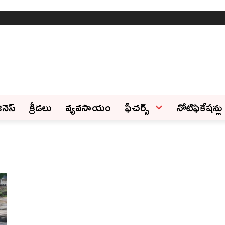
ినెస్‌
క్రీడలు
వ్యవసాయం
ఫీచ‌ర్స్ ‌
నోటిఫికేషన్లు