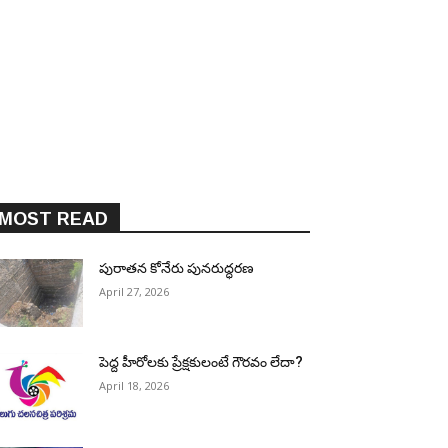
MOST READ
పురాత‌న కోనేరు పున‌రుద్ధ‌ర‌ణ
April 27, 2026
పెద్ద హీరోల‌కు ప్రేక్ష‌కులంటే గౌర‌వం లేదా?
April 18, 2026