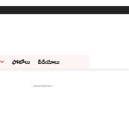
ఫోటోలు
వీడియోలు
- Advertisment -