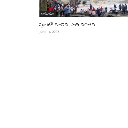
జాతీయం
పుణెలో కూలిన పాత వంతెన
June 16, 2025