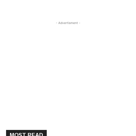
- Advertisment -
MOST READ