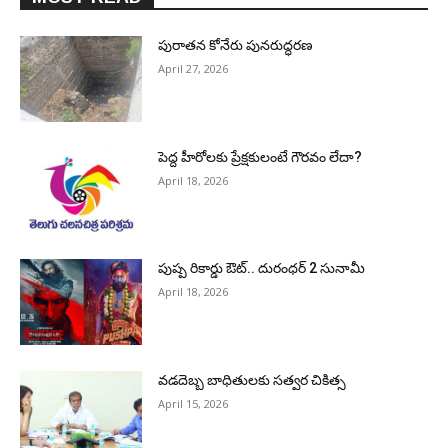
పురాత‌న కోనేరు పున‌రుద్ధ‌ర‌ణ
April 27, 2026
పెద్ద హీరోల‌కు ప్రేక్ష‌కులంటే గౌర‌వం లేదా?
April 18, 2026
పుష్ప రికార్డు ఔట్‌.. దురంధ‌ర్ 2 సునామీ
April 18, 2026
వడదెబ్బ బాధితులకు సత్వర చికిత్స
April 15, 2026