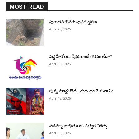
MOST READ
పురాత‌న కోనేరు పున‌రుద్ధ‌ర‌ణ
April 27, 2026
పెద్ద హీరోల‌కు ప్రేక్ష‌కులంటే గౌర‌వం లేదా?
April 18, 2026
పుష్ప రికార్డు ఔట్‌.. దురంధ‌ర్ 2 సునామీ
April 18, 2026
వడదెబ్బ బాధితులకు సత్వర చికిత్స
April 15, 2026