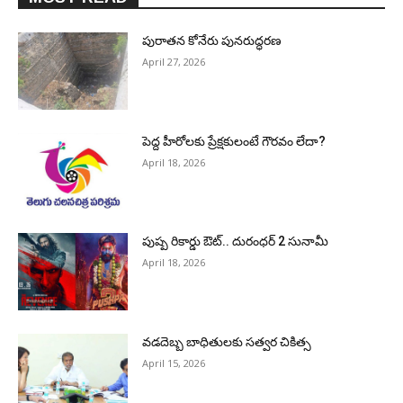
పురాత‌న కోనేరు పున‌రుద్ధ‌ర‌ణ
April 27, 2026
పెద్ద హీరోల‌కు ప్రేక్ష‌కులంటే గౌర‌వం లేదా?
April 18, 2026
పుష్ప రికార్డు ఔట్‌.. దురంధ‌ర్ 2 సునామీ
April 18, 2026
వడదెబ్బ బాధితులకు సత్వర చికిత్స
April 15, 2026