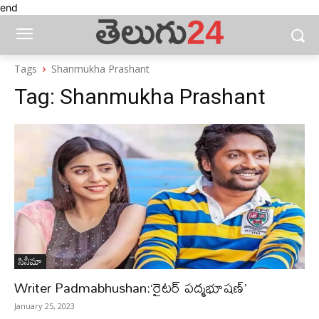
end
Tags
Shanmukha Prashant
Tag:
Shanmukha Prashant
సినీమా
Writer Padmabhushan:‘రైటర్ పద్మభూషణ్‌’
January 25, 2023