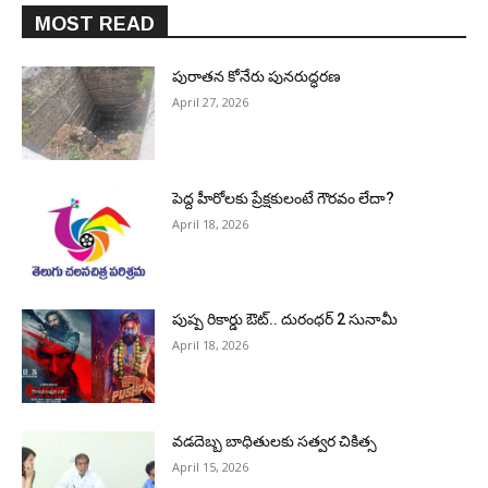
MOST READ
పురాత‌న కోనేరు పున‌రుద్ధ‌ర‌ణ
April 27, 2026
పెద్ద హీరోల‌కు ప్రేక్ష‌కులంటే గౌర‌వం లేదా?
April 18, 2026
పుష్ప రికార్డు ఔట్‌.. దురంధ‌ర్ 2 సునామీ
April 18, 2026
వడదెబ్బ బాధితులకు సత్వర చికిత్స
April 15, 2026