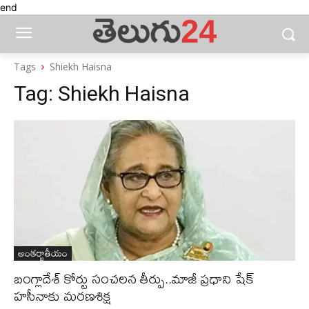
end
Tags
Shiekh Haisna
Tag:
Shiekh Haisna
అంతర్జాతీయం
బంగ్లాదేశ్ కోర్టు సంచలన తీర్పు..మాజీ ప్రధాని షేక్‌
హసీనాకు మరణశిక్ష