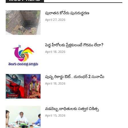
పురాత‌న కోనేరు పున‌రుద్ధ‌ర‌ణ
April 27, 2026
పెద్ద హీరోల‌కు ప్రేక్ష‌కులంటే గౌర‌వం లేదా?
April 18, 2026
పుష్ప రికార్డు ఔట్‌.. దురంధ‌ర్ 2 సునామీ
April 18, 2026
వడదెబ్బ బాధితులకు సత్వర చికిత్స
April 15, 2026