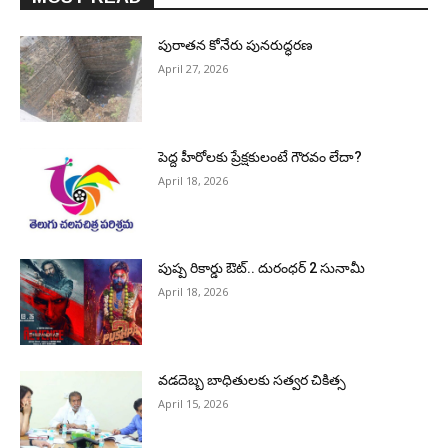
పురాత‌న కోనేరు పున‌రుద్ధ‌ర‌ణ
April 27, 2026
పెద్ద హీరోల‌కు ప్రేక్ష‌కులంటే గౌర‌వం లేదా?
April 18, 2026
పుష్ప రికార్డు ఔట్‌.. దురంధ‌ర్ 2 సునామీ
April 18, 2026
వడదెబ్బ బాధితులకు సత్వర చికిత్స
April 15, 2026