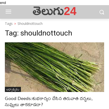
end
Tags
Shouldnottouch
Tag:
shouldnottouch
ఆధ్యాత్మికం
Good Deeds:శుభకార్యం చేసిన తరువాత దర్భలు,
నువ్వులు తాకకూడదా?