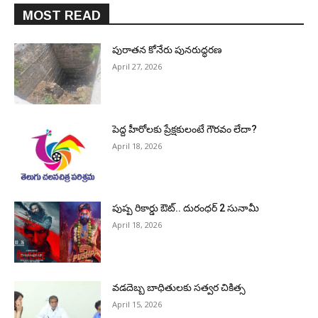
MOST READ
పురాత‌న కోనేరు పున‌రుద్ధ‌ర‌ణ
April 27, 2026
పెద్ద హీరోల‌కు ప్రేక్ష‌కులంటే గౌర‌వం లేదా?
April 18, 2026
పుష్ప రికార్డు ఔట్‌.. దురంధ‌ర్ 2 సునామీ
April 18, 2026
వడదెబ్బ బాధితులకు సత్వర చికిత్స
April 15, 2026