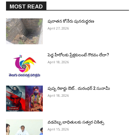
MOST READ
పురాత‌న కోనేరు పున‌రుద్ధ‌ర‌ణ
April 27, 2026
పెద్ద హీరోల‌కు ప్రేక్ష‌కులంటే గౌర‌వం లేదా?
April 18, 2026
పుష్ప రికార్డు ఔట్‌.. దురంధ‌ర్ 2 సునామీ
April 18, 2026
వడదెబ్బ బాధితులకు సత్వర చికిత్స
April 15, 2026