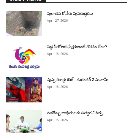
పురాత‌న కోనేరు పున‌రుద్ధ‌ర‌ణ
April 27, 2026
పెద్ద హీరోల‌కు ప్రేక్ష‌కులంటే గౌర‌వం లేదా?
April 18, 2026
పుష్ప రికార్డు ఔట్‌.. దురంధ‌ర్ 2 సునామీ
April 18, 2026
వడదెబ్బ బాధితులకు సత్వర చికిత్స
April 15, 2026