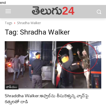
end
Tags
Shradha Walker
Tag:
Shradha Walker
జాతీయం
Shraddha Walker:అఫ్తాబ్‌ను తీసుకెళ్తున్న వ్యాన్‌పై
కత్తులతో దాడి