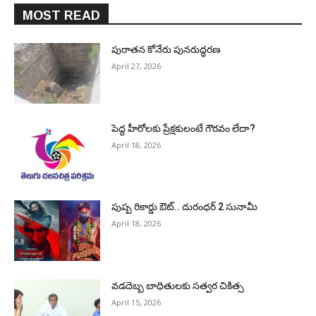
MOST READ
పురాత‌న కోనేరు పున‌రుద్ధ‌ర‌ణ
April 27, 2026
పెద్ద హీరోల‌కు ప్రేక్ష‌కులంటే గౌర‌వం లేదా?
April 18, 2026
పుష్ప రికార్డు ఔట్‌.. దురంధ‌ర్ 2 సునామీ
April 18, 2026
వడదెబ్బ బాధితులకు సత్వర చికిత్స
April 15, 2026