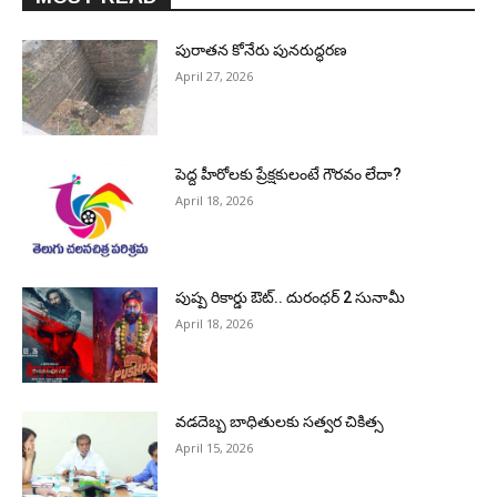
పురాత‌న కోనేరు పున‌రుద్ధ‌ర‌ణ
April 27, 2026
పెద్ద హీరోల‌కు ప్రేక్ష‌కులంటే గౌర‌వం లేదా?
April 18, 2026
పుష్ప రికార్డు ఔట్‌.. దురంధ‌ర్ 2 సునామీ
April 18, 2026
వడదెబ్బ బాధితులకు సత్వర చికిత్స
April 15, 2026