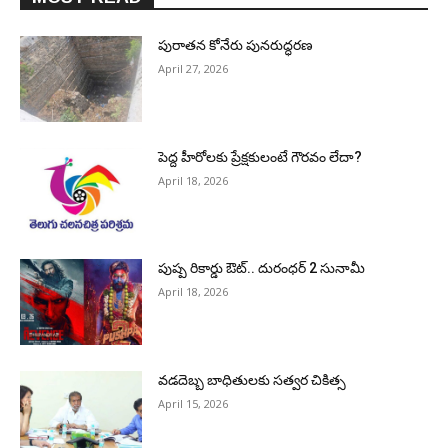
పురాత‌న కోనేరు పున‌రుద్ధ‌ర‌ణ
April 27, 2026
పెద్ద హీరోల‌కు ప్రేక్ష‌కులంటే గౌర‌వం లేదా?
April 18, 2026
పుష్ప రికార్డు ఔట్‌.. దురంధ‌ర్ 2 సునామీ
April 18, 2026
వడదెబ్బ బాధితులకు సత్వర చికిత్స
April 15, 2026