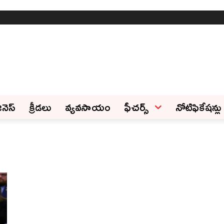
ినెస్‌
క్రీడలు
వ్యవసాయం
ఫీచ‌ర్స్ ‌
నోటిఫికేషన్లు