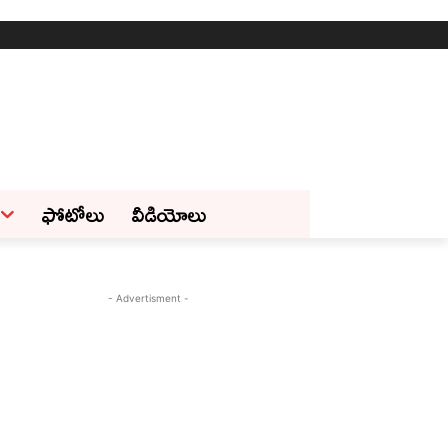
ఫోటోలు
వీడియోలు
- Advertisment -