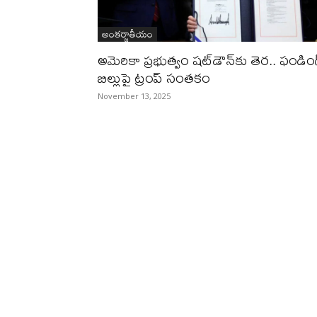
అంతర్జాతీయం
అమెరికా ప్రభుత్వం షట్‌డౌన్‌కు తెర.. ఫండింగ
బిల్లుపై ట్రంప్‌ సంతకం
November 13, 2025