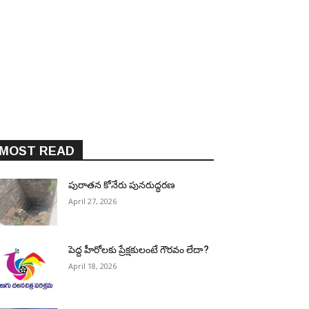
MOST READ
పురాత‌న కోనేరు పున‌రుద్ధ‌ర‌ణ
April 27, 2026
పెద్ద హీరోల‌కు ప్రేక్ష‌కులంటే గౌర‌వం లేదా?
April 18, 2026